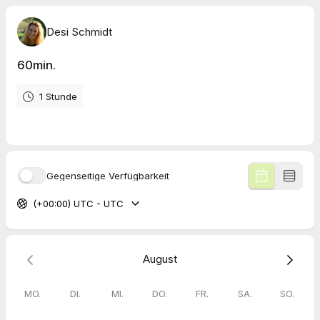
Desi Schmidt
60min.
1 Stunde
Gegenseitige Verfügbarkeit
(+00:00) UTC - UTC
August
MO.
DI.
MI.
DO.
FR.
SA.
SO.